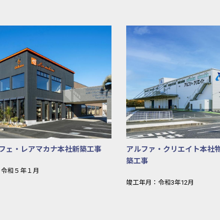
レスト白川高原３街区１−５ログコテージtypeA
マカナカフェ・レアマカナ本社
フェ・レアマカナ本社新築工事
アルファ・クリエイト本社
築工事
：令和５年１月
竣工年月：令和3年12月