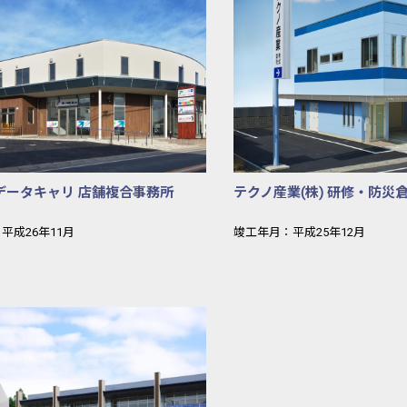
京データキャリ 店舗複合事務所
テクノ産業(株) 研修・防災
平成26年11月
竣工年月：平成25年12月
タイヤ栃木販売株式会社 西那須野営業所
栃木銀行宝積寺支店