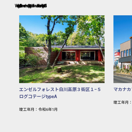
Warning
: Undefined variable $c in
/usr/home/mw2prhg1w3/www/htdocs/works.php
151
エンゼルフォ
エンゼルフォレスト白川高原３街区１−５
マカナカ
ログコテージtypeA
竣工年月
竣工年月：令和6年1月