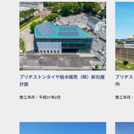
ブリヂストン
ブリヂストンタイヤ栃木販売（株）新社屋
ブリヂス
計画
所
竣工年月：平成31年2月
竣工年月：
ＪＡうつのみ