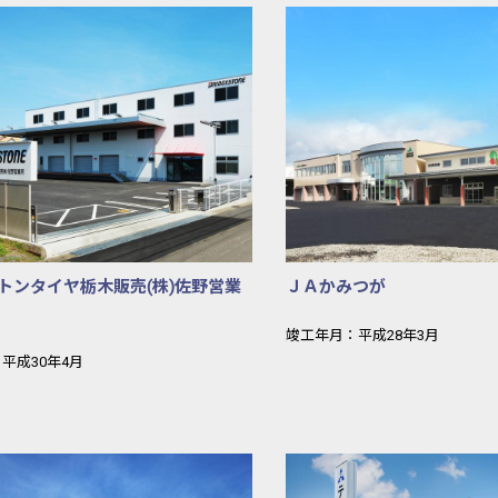
タイヤ栃木販売（株）新社屋計画
ブリヂストンタイヤ栃木販売(株
トンタイヤ栃木販売(株)佐野営業
ＪＡかみつが
竣工年月：平成28年3月
平成30年4月
や城山支所
(株)東京データキャリ 店舗複合