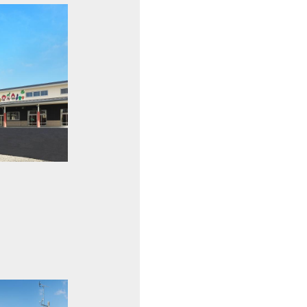
)佐野営業所
ＪＡかみつが
事務所
テクノ産業(株) 研修・防災倉庫棟