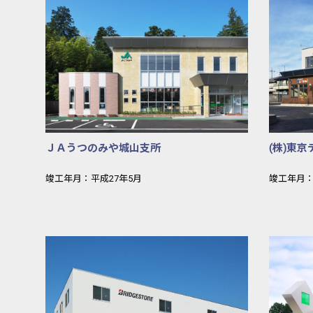
ＪＡうつのみや城山支所
(株)東
竣工年月：平成27年5月
竣工年月：
ブリジストン