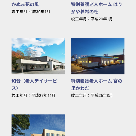
かぬま花の風
特別養護老人ホーム はり
がや夢希の杜
竣工年月:平成30年1月
竣工年月：平成29年1月
和音（老人デイサービス）
特別
和音（老人デイサービ
特別養護老人ホーム 宮の
ス）
里かわだ
竣工年月：平成27年11月
竣工年月：平成26年3月
特別養護老人ホーム 杉の樹園