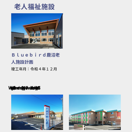
老人福祉施設
Ｂｌｕｅｂｉｒｄ鹿沼老人施設計
Ｂｌｕｅｂｉｒｄ鹿沼老
人施設計画
竣工年月：令和４年１２月
Warning
: Undefined variable $c in
/usr/home/mw2prhg1w3/www/htdocs/works.php
151
かぬま花の風
特別